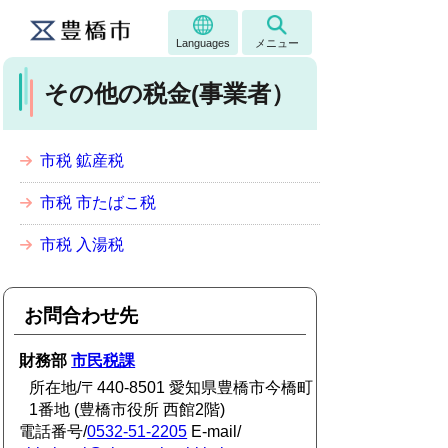
Languages
メニュー
その他の税金(事業者）
市税 鉱産税
市税 市たばこ税
市税 入湯税
お問合わせ先
財務部
市民税課
所在地/〒440-8501 愛知県豊橋市今橋町
1番地 (豊橋市役所 西館2階)
電話番号/
0532-51-2205
E-mail/