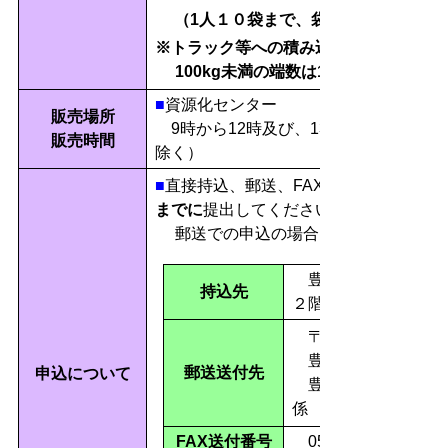
（1人１０袋まで、袋は管理棟２階事
※トラック等への積み込みは資源化セン
100kg未満の端数は100kgとみなしま
■
資源化センター
販売場所
9時から12時及び、13時から16時（
販売時間
除く）
■
直接持込、郵送、FAXまたはE-mailで
までに
提出してください。
郵送での申込の場合は必着でお願いし
豊橋市資源化センタ
持込先
２階事務所
〒441-3125
豊橋市豊栄町字西5
郵送送付先
申込について
豊橋市資源化センタ
係 宛て
FAX送付番号
0532-46-7942