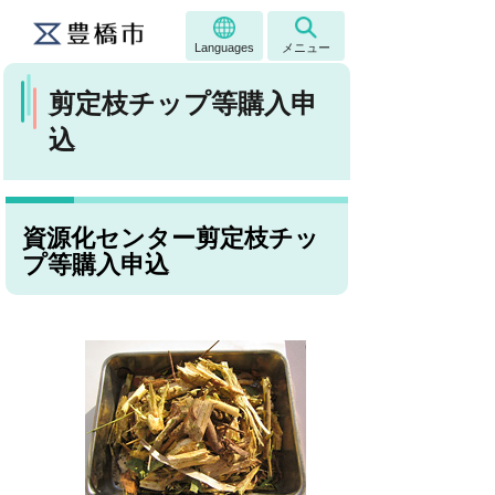
Languages
メニュー
剪定枝チップ等購入申
込
資源化センター剪定枝チッ
プ等購入申込