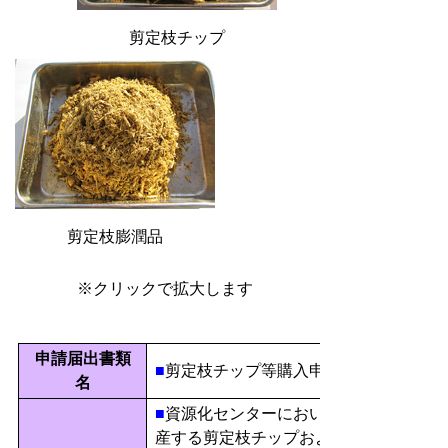
剪定枝チップ
剪定枝膨潤品
※クリックで拡大します
申請届出書類
■
剪定枝チップ等購入申込書
名
■
資源化センターにおいて剪定枝を破砕
産する剪定枝チップおよび剪定枝膨潤品