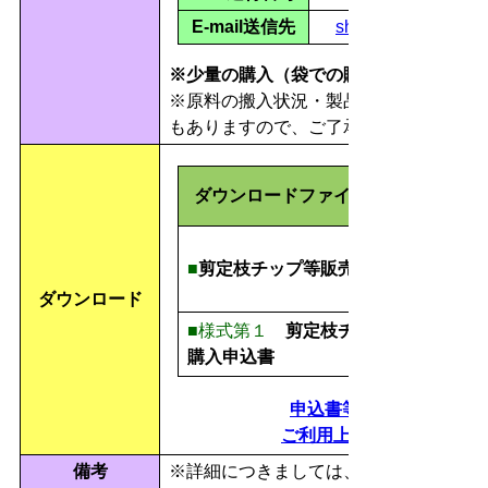
E-mail送信先
shigenka@city.toyoh
※少量の購入（袋での購入）の場合、事
※原料の搬入状況・製品の在庫状況によ
もありますので、ご了承ください。
ダウンロードファイル一覧
■
剪定枝チップ等販売要綱
ダウンロード
■
様式第１
剪定枝チップ等
購入申込書
申込書等のダウンロード
ご利用上の注意事項をお
備考
※詳細につきましては、下記担当課まで