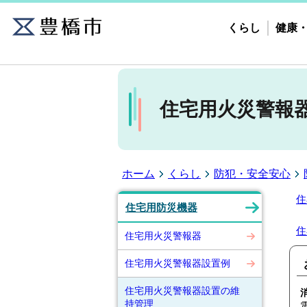
くらし
健康
住宅用火災警報
ホーム
くらし
防犯・安全安心
住
住宅用防災機器
住
住宅用火災警報器
住宅用火災警報器設置例
住宅用火災警報器設置の維
持管理