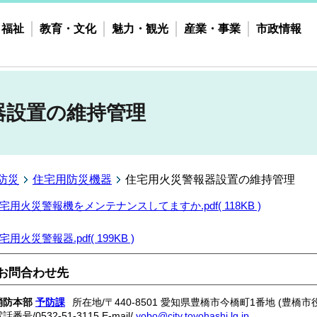
・福祉
教育・文化
魅力・観光
産業・事業
市政情報
器設置の維持管理
防災
住宅用防災機器
住宅用火災警報器設置の維持管理
宅用火災警報機をメンテナンスしてますか.pdf( 118KB )
宅用火災警報器.pdf( 199KB )
お問合わせ先
消防本部
予防課
所在地/〒440-8501 愛知県豊橋市今橋町1番地 (豊橋市
電話番号/
0532-51-3115
E-mail/
yobo@city.toyohashi.lg.jp