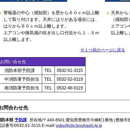
警報器の中心（感知部）を壁から６０ｃｍ以上離
天井から
して取り付けます。天井にはりがある場合には、
（感知部
はりから６０ｃｍ以上離します。
エアコン
エアコンや換気扇の吹き出し口付近から１．５ｍ
以上離
以上離します。
※１つ前のページに戻る
お問い合せ先
消防本部予防課
TEL
0532-51-3115
中消防署予防担当
TEL
0532-52-0119
南消防署予防担当
TEL
0532-46-0119
お問合わせ先
消防本部
予防課
所在地/〒440-8501 愛知県豊橋市今橋町1番地 (豊橋市
電話番号/
0532-51-3115
E-mail/
yobo@city.toyohashi.lg.jp