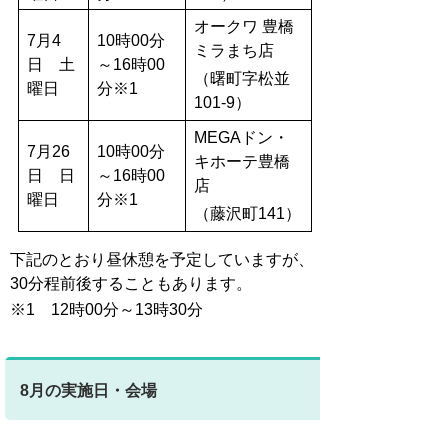
オークワ 豊橋
7月4
10時00分
ミラまち店
日 土
～16時00
（曙町字松並
曜日
分※1
101-9）
MEGAドン・
7月26
10時00分
キホーテ豊橋
日 日
～16時00
店
曜日
分※1
（藤沢町141）
下記のとおり昼休憩を予定していますが、
30分程前後することもあります。
※1 12時00分～13時30分
8月の実施日・会場