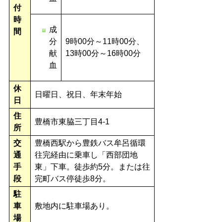
付
時
成
間
分
9時00分～11時00分、
献
13時00分～16時00分
血
休
日曜日、祝日、年末年始
日
住
豊橋市東脇三丁目4-1
所
交
豊橋西駅から豊鉄バス牟呂循環
通
往完経由に乗車し「西部団地
手
東」下車。徒歩約5分。または往
段
完町バス停徒歩8分。
駐
車
敷地内に駐車場あり。
場