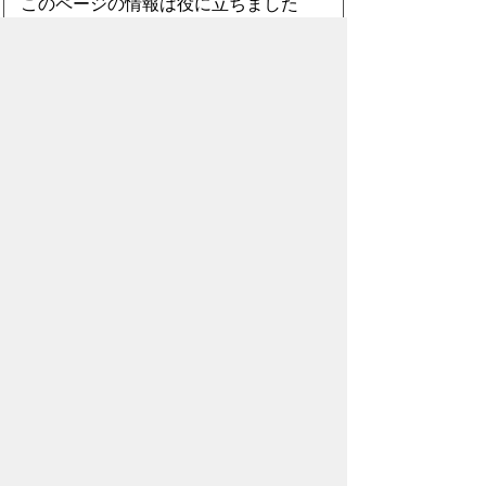
このページの情報は役に立ちました
か？
役に
どちらとも
役にたた
立った
いえない
なかった
このページに関してご意見がありまし
たら、500文字以内でご記入くださ
い。
（ご注意）住所や電話番号などの個人情報は記
入しないでください。なお、回答が必要な お問
合わせは、直接このページのお問合わせ先へご
連絡ください。