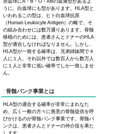
赤血球にA・B・O・ABの血液型があるよ
うに、白血球にも型があります。HLA型と
いわれるこの型は、ヒト白血球抗原
（Human Leukocyte Antigen）の略で、そ
の組み合わせには数万通りあります。骨髄
移植のためには、患者さんとドナーのHLA
型が適合しなければなりません。しかし、
HLA型が一致する確率は、兄弟姉妹間で４
人に１人、それ以外では数百人から数万人
に１人と非常に低い確率でしか一致しませ
ん。
骨髄バンク事業とは
HLA型の適合する確率が非常にまれなた
め、広く一般の方々に善意の骨髄提供を呼
びかけるのが骨髄バンク事業です。骨髄バ
ンクは、患者さんとドナーの仲介役を果た
します。