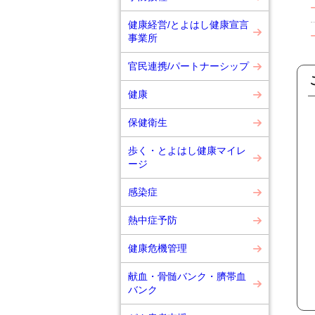
健康経営/とよはし健康宣言
事業所
官民連携/パートナーシップ
健康
保健衛生
歩く・とよはし健康マイレ
ージ
感染症
熱中症予防
健康危機管理
献血・骨髄バンク・臍帯血
バンク