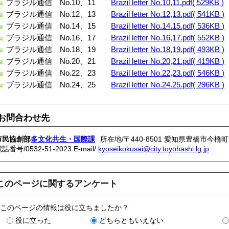
ブラジル通信 No.10、11
Brazil letter No.10,11.pdf( 529KB )
ブラジル通信 No.12、13
Brazil letter No.12,13.pdf( 541KB )
ブラジル通信 No.14、15
Brazil letter No.14.15.pdf( 536KB )
ブラジル通信 No.16、17
Brazil letter No.16,17.pdf( 552KB )
ブラジル通信 No.18、19
Brazil letter No.18,19.pdf( 493KB )
ブラジル通信 No.20、21
Brazil letter No.20,21.pdf( 419KB )
ブラジル通信 No.22、23
Brazil letter No.22,23.pdf( 546KB )
ブラジル通信 No.24、25
Brazil letter No.24.25.pdf( 296KB )
お問合わせ先
市民協創部
多文化共生・国際課
所在地/〒440-8501 愛知県豊橋市今橋町
電話番号/
0532-51-2023
E-mail/
kyoseikokusai@city.toyohashi.lg.jp
このページに関するアンケート
このページの情報は役に立ちましたか？
役に立った
どちらともいえない