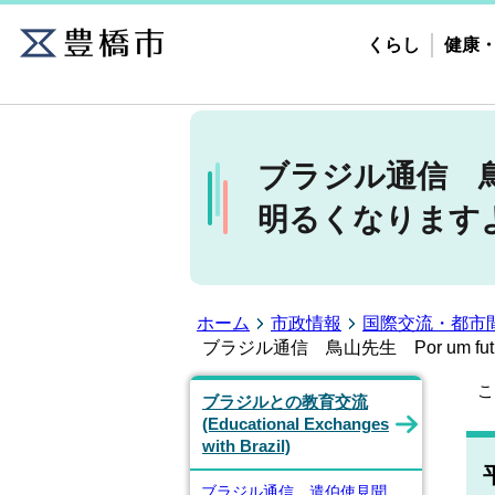
くらし
健康
ブラジル通信 鳥山先
明るくなります
ホーム
市政情報
国際交流・都市
ブラジル通信 鳥山先生 Por um fu
こ
ブラジルとの教育交流
(Educational Exchanges
with Brazil)
ブラジル通信 遣伯使見聞