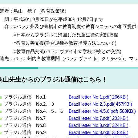
遣者：鳥山 徳子（教育政策課）
 間：平成30年9月25日から平成30年
12
月7日まで
 容：○パラナ州及び豊橋市の教育制度や教育システムの相互提供
○日本からブラジルに帰国した児童生徒の実態把握
○教育改善支援(学習規律や教育指導方法について)
教育作品交流(パラナヴァイ市立学校19校との交流)
遣先：パラナ州内各教育機関（パラナヴァイ市、クリチバ市、マ
鳥山先生からのブラジル通信はこちら！
ブラジル通信 No.1
Brazil letter No.1.pdf( 266KB )
ブラジル通信 No.2、３
Brazil letter No.2,3.pdf( 457KB )
ブラジル通信 No.4、５、６
Brazil letter No.4,5,6.pdf( 583KB )
ブラジル通信 No.7
Brazil letter No.7.pdf( 293KB )
ブラジル通信 No.8
Brazil letter No.8.pdf( 324KB )
ブラジル通信 No.9
Brazil letter No.9.pdf( 318KB )