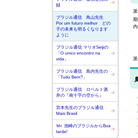
録
派
ブラジル通信 鳥山先生
期
Por um futuro melhor どの
内
子の未来も明るくなります
ように
ブラジル通信 マリオSeijiの
○
「O unico encontro na
派
vida」
ブラジル通信 島内先生の
「Tudo Bem?」
ブラジル通信 ロベルト酒
井の『南十字の空から』
宮本先生のブラジル通信
Mais Brasil
Ｍr. 池崎のブラジルからBoa
tarde!