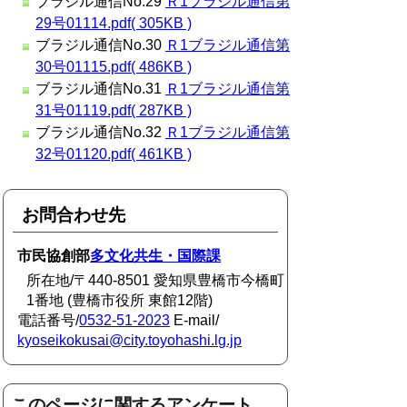
ブラジル通信No.29
Ｒ1ブラジル通信第
29号01114.pdf( 305KB )
ブラジル通信No.30
Ｒ1ブラジル通信第
30号01115.pdf( 486KB )
ブラジル通信No.31
Ｒ1ブラジル通信第
31号01119.pdf( 287KB )
ブラジル通信No.32
Ｒ1ブラジル通信第
32号01120.pdf( 461KB )
お問合わせ先
市民協創部
多文化共生・国際課
所在地/〒440-8501 愛知県豊橋市今橋町
1番地 (豊橋市役所 東館12階)
電話番号/
0532-51-2023
E-mail/
kyoseikokusai@city.toyohashi.lg.jp
このページに関するアンケート