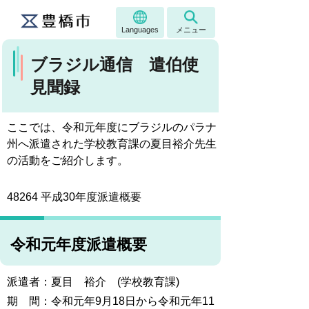
Languages
メニュー
ブラジル通信 遣伯使
見聞録
ここでは、令和元年度にブラジルのパラナ
州へ派遣された学校教育課の夏目裕介先生
の活動をご紹介します。
48264
平成30年度派遣概要
令和元年度派遣概要
派遣者：夏目 裕介 (学校教育課)
期 間：令和元年9月18日から令和元年
11