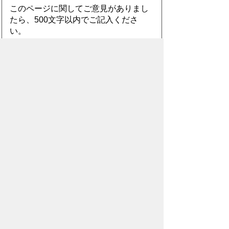
このページに関してご意見がありまし
たら、500文字以内でご記入くださ
い。
（ご注意）住所や電話番号などの個人情報は記
入しないでください。なお、回答が必要な お問
合わせは、直接このページのお問合わせ先へご
連絡ください。
スマートフォン
パソコン