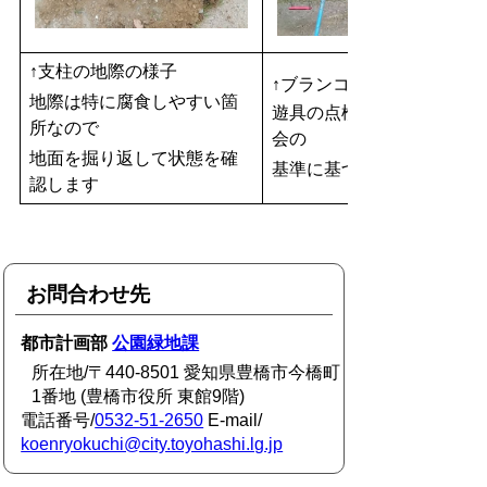
↑支柱の地際の様子
↑ブランコの落下高さの測
地際は特に腐食しやすい箇
遊具の点検は日本公園施設
所なので
会の
地面を掘り返して状態を確
基準に基づき行われます
認します
お問合わせ先
都市計画部
公園緑地課
所在地/〒440-8501 愛知県豊橋市今橋町
1番地 (豊橋市役所 東館9階)
電話番号/
0532-51-2650
E-mail/
koenryokuchi@city.toyohashi.lg.jp