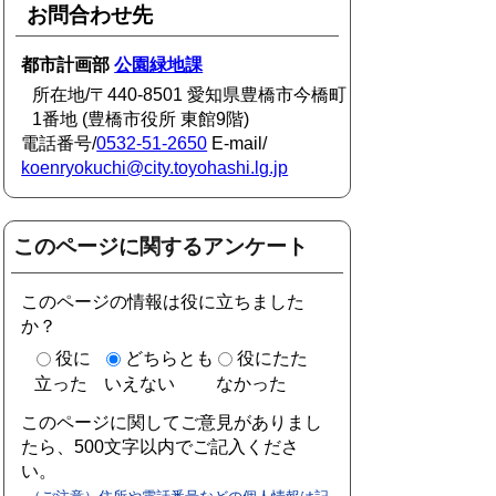
お問合わせ先
都市計画部
公園緑地課
所在地/〒440-8501 愛知県豊橋市今橋町
1番地 (豊橋市役所 東館9階)
電話番号/
0532-51-2650
E-mail/
koenryokuchi@city.toyohashi.lg.jp
このページに関するアンケート
このページの情報は役に立ちました
か？
役に
どちらとも
役にたた
立った
いえない
なかった
このページに関してご意見がありまし
たら、500文字以内でご記入くださ
い。