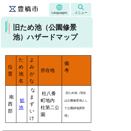
Languages
メニュー
旧ため池（公園修景
池）ハザードマップ
た
よ
備
位
め
み
所在地
考
置
池
が
名
な
な
柱八番
旧ため池（現在
南
ま
鯰
町地内
は公園修景池とし
西
ず
池
柱第二公
て公園緑地課管
部
い
園
理）
け