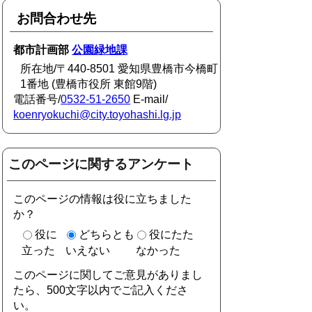
お問合わせ先
都市計画部
公園緑地課
所在地/〒440-8501 愛知県豊橋市今橋町
1番地 (豊橋市役所 東館9階)
電話番号/
0532-51-2650
E-mail/
koenryokuchi@city.toyohashi.lg.jp
このページに関するアンケート
このページの情報は役に立ちました
か？
役に
どちらとも
役にたた
立った
いえない
なかった
このページに関してご意見がありまし
たら、500文字以内でご記入くださ
い。