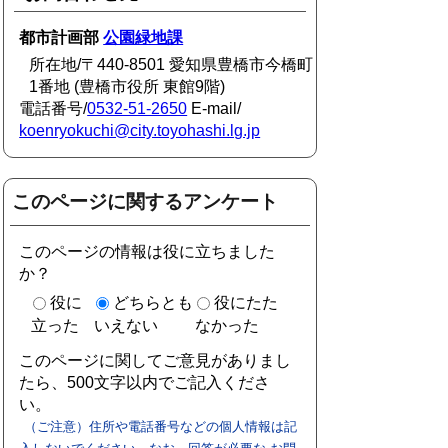
都市計画部
公園緑地課
所在地/〒440-8501 愛知県豊橋市今橋町
1番地 (豊橋市役所 東館9階)
電話番号/
0532-51-2650
E-mail/
koenryokuchi@city.toyohashi.lg.jp
このページに関するアンケート
このページの情報は役に立ちました
か？
役に
どちらとも
役にたた
立った
いえない
なかった
このページに関してご意見がありまし
たら、500文字以内でご記入くださ
い。
（ご注意）住所や電話番号などの個人情報は記