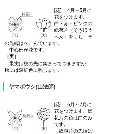
[花]
4月～5月に
花をつけます。
白・赤・ピンクの
総苞片（そうほう
へん）をもち、そ
の先端はへこんでいます。
中心部が花です。
［実］
果実は枝の先に集まってつきますが、
秋には深紅色に熟します。
ヤマボウシ(山法師)
[花]
6月～7月に
花をつけます。総
苞片の色は白のみ
です。
総苞片の先端は