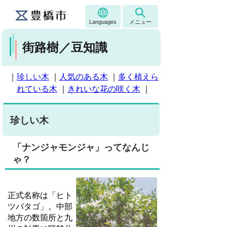
Languages
メニュー
街路樹／豆知識
｜
珍しい木
｜
人気のある木
｜
多く植えら
れている木
｜
きれいな花の咲く木
｜
珍しい木
「ナンジャモンジャ」ってなんじ
ゃ？
正式名称は「ヒト
ツバタゴ」。中部
地方の数箇所と九