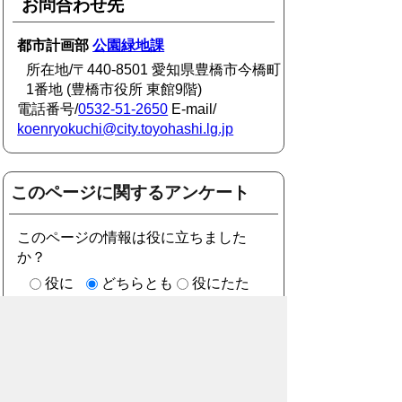
お問合わせ先
都市計画部
公園緑地課
所在地/〒440-8501 愛知県豊橋市今橋町
1番地 (豊橋市役所 東館9階)
電話番号/
0532-51-2650
E-mail/
koenryokuchi@city.toyohashi.lg.jp
このページに関するアンケート
このページの情報は役に立ちました
か？
役に
どちらとも
役にたた
立った
いえない
なかった
このページに関してご意見がありまし
たら、500文字以内でご記入くださ
い。
（ご注意）住所や電話番号などの個人情報は記