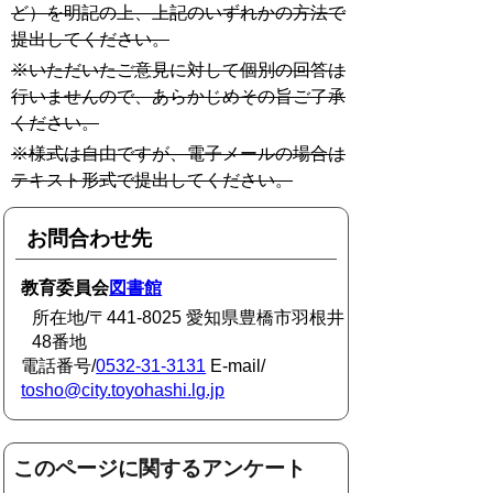
ど）を明記の上、上記のいずれかの方法で
提出してください。
※いただいたご意見に対して個別の回答は
行いませんので、あらかじめその旨ご了承
ください。
※様式は自由ですが、電子メールの場合は
テキスト形式で提出してください。
お問合わせ先
教育委員会
図書館
所在地/〒441-8025 愛知県豊橋市羽根井
48番地
電話番号/
0532-31-3131
E-mail/
tosho@city.toyohashi.lg.jp
このページに関するアンケート