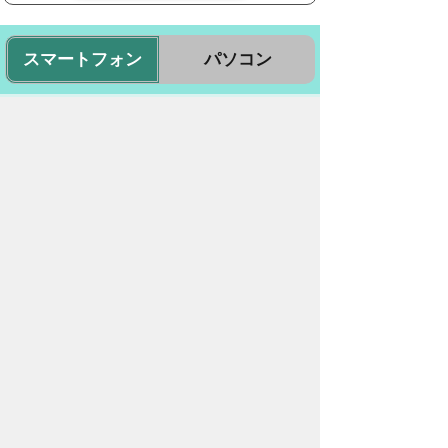
スマートフォン
パソコン
豊橋市役所
法人番号：3000020232017
〒440-8501 愛知県豊橋市今橋町１番地
代表番号：
0532-51-2111
開庁日時：
月曜日～金曜日 午前8時30
分～午後5時15分まで
（土・日・祝祭日・年末年始
＜12月29日から1月3日＞は
除く）
各課連絡先