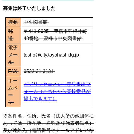
募集は終了いたしました
持参
中央図書館
郵
〒441-8025 豊橋市羽根井町
送
48番地 豊橋市中央図書館
電子
メー
tosho@city.toyohashi.lg.jp
ル
FAX
0532-31-3131
ホー
パブリックコメント意見提出フ
ムペ
ォーム（こちらから直接意見が
ー
提出できます）
ジ
※案件名、住所、氏名（法人その他団体に
あっては、所在地、名称及び代表者氏名）
及び連絡先（電話番号やメールアドレスな