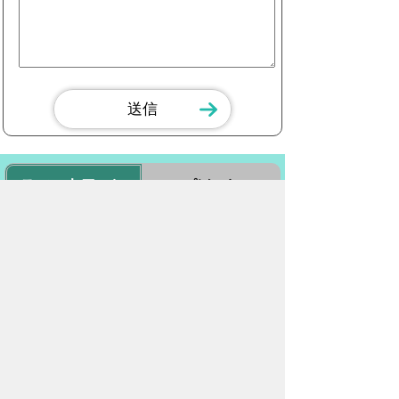
スマートフォン
パソコン
豊橋市役所
法人番号：3000020232017
〒440-8501 愛知県豊橋市今橋町１番地
代表番号：
0532-51-2111
開庁日時：
月曜日～金曜日 午前8時30