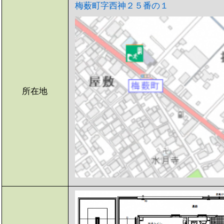
梅薮町字西神２５番の１
所在地