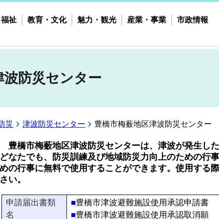
・福祉
教育・文化
魅力・観光
産業・事業
市政情報
津波防災センター
防災
津波防災センター
豊橋市梅薮地区津波防災センター
豊橋市梅薮地区津波防災センターは、津波が発生した
どなたでも、防災訓練及び地域防災力向上のための行
めの行事に無料で使用することができます。使用する
さい。
申請届出書類
■
豊橋市津波避難施設使用承認申請書
名
■
豊橋市津波避難施設使用承認取消願