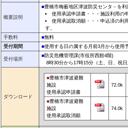
■
豊橋市梅薮地区津波防災センタ－を
使用承認申請書・・・施設利用の
概要説明
使用承認取消願・・・申込済の利
す。
手数料
■
無料
受付期間
■
使用する日の属する月前3月から使用
■
防災危機管理課(市役所西館4階)
受付場所
8時30分から17時15分（土、日、祝
■
豊橋市津波避難
施設
72.0k
使用承認申請書
ダウンロード
■
豊橋市津波避難
施設
74.0k
使用承認取消願