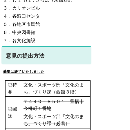
３．カリオンビル
４．各窓口センター
５．各地区市民館
６．中央図書館
７．各文化施設
意見の提出方法
募集は終了いたしました
◎持
文化・スポーツ部「文化のま
参
ち」づくり課（西館３階）
〒４４０－８５０１ 豊橋市
今橋町１番地
◎郵
送
文化・スポーツ部「文化のま
ち」づくり課（必着）