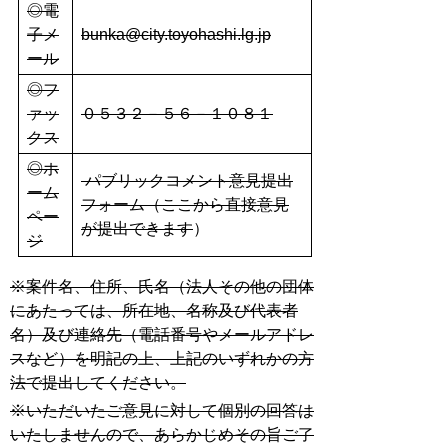
◎電
子メ
bunka@city.toyohashi.lg.jp
ール
◎フ
ァッ
０５３２－５６－１０８１
クス
◎ホ
パブリックコメント意見提出
ーム
フォーム（ここから直接意見
ペー
が提出できます
）
ジ
※案件名、住所、氏名（法人その他の団体
にあたっては、所在地、名称及び代表者
名）及び連絡先（電話番号やメールアドレ
スなど）を明記の上、上記のいずれかの方
法で提出してください。
※いただいたご意見に対して個別の回答は
いたしませんので、あらかじめその旨ご了