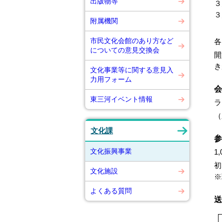
出版物等
３
３
附属機関
市民文化会館のあり方など
各
についての意見交換会
開
き
文化事業等に関する意見入
力用フォーム
会
東三河イベント情報
ラ
（
文化課
参
文化振興事業
1
初
文化施設
※
よくある質問
送