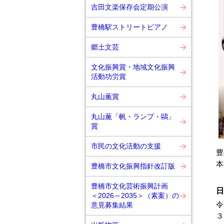
吉田文楽保存会定期公演
豊橋駅ストリートピアノ
郷土文芸
文化振興賞・地域文化振興
活動功労賞
丸山薫賞
丸山薫「帆・ランプ・鷗」
賞
市民の文化活動の支援
豊
本
豊橋市文化振興指針改訂版
豊橋市文化芸術振興計画
日
＜2026～2035＞（素案）の
令
意見募集結果
３