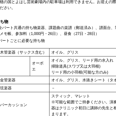
穂の国とよはし芸術劇場内の駐車場は利用できません。お迎えの
ださい。
ち物
全パート共通の持ち物楽器、課題曲の楽譜（郵送済み）、譜面台、
モ帳、参加料（1,000円・26日）、昼食（27日・28日）
パートごとに必要な持ち物
木管楽器（サックス含む）
オイル、グリス
オイル、グリス、リード用の水入れ
オーボ
掃除道具(スワブ又は大羽根)
エ
リード用の小羽根(可能な方のみ)
金管楽器
オイル、グリス、水抜きシート（タ
弦楽器
－
スティック、マレット
※可能な範囲でご持参ください。演
パーカッション
器はクリニック初日に講師の先生と
まります。