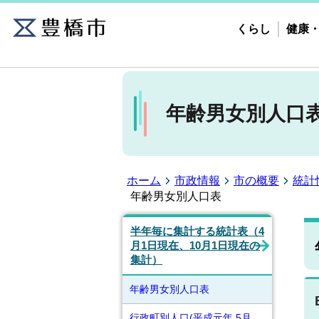
くらし
健康
年齢男女別人口
ホーム
市政情報
市の概要
統計
年齢男女別人口表
半年毎に集計する統計表（4
月1日現在、10月1日現在の
集計）
年齢男女別人口表
行政町別人口(平成元年 5月