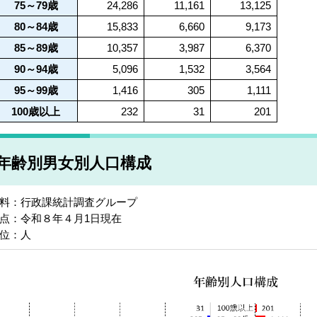
75～79歳
24,286
11,161
13,125
80～84歳
15,833
6,660
9,173
85～89歳
10,357
3,987
6,370
90～94歳
5,096
1,532
3,564
95～99歳
1,416
305
1,111
100歳以上
232
31
201
年齢別男女別人口構成
料：行政課統計調査グループ
点：令和８年４月1日現在
位：人