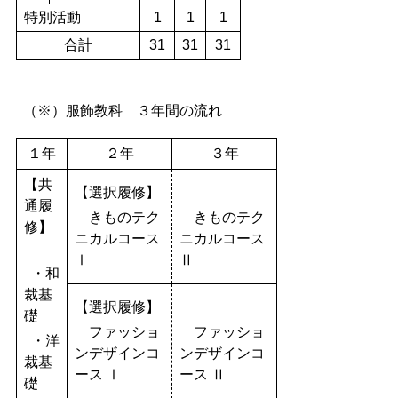
特別活動
1
1
1
合計
31
31
31
（※）服飾教科 ３年間の流れ
１年
２年
３年
【共
【選択履修】
通履
きものテク
きものテク
修】
ニカルコース
ニカルコース
Ⅰ
Ⅱ
・和
裁基
【選択履修】
礎
ファッショ
ファッショ
・洋
ンデザインコ
ンデザインコ
裁基
ース Ⅰ
ース Ⅱ
礎