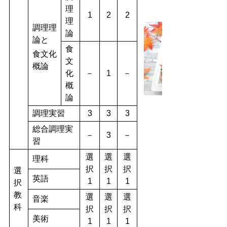
理
1
2
2
理
調理理
論
論と
食
食文化
文
概論
化
－
1
－
概
論
調理実習
3
3
3
総合調理実
－
3
－
習
選
選
選
理科
択
択
択
選
英語
1
1
1
択
教
選
選
選
音楽
科
択
択
択
美術
1
1
1