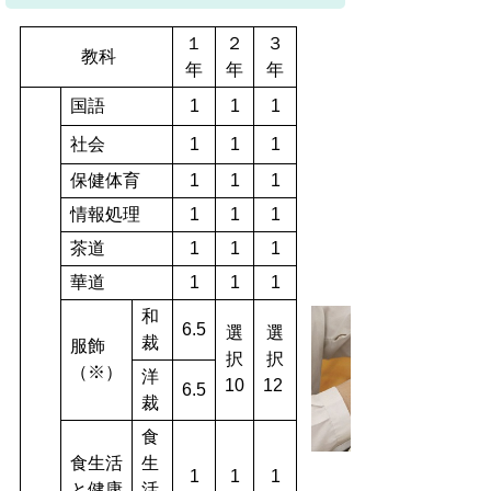
１
２
３
教科
年
年
年
国語
1
1
1
社会
1
1
1
保健体育
1
1
1
情報処理
1
1
1
茶道
1
1
1
華道
1
1
1
和
6.5
選
選
裁
服飾
択
択
（※）
洋
10
12
6.5
裁
食
食生活
生
1
1
1
と健康
活