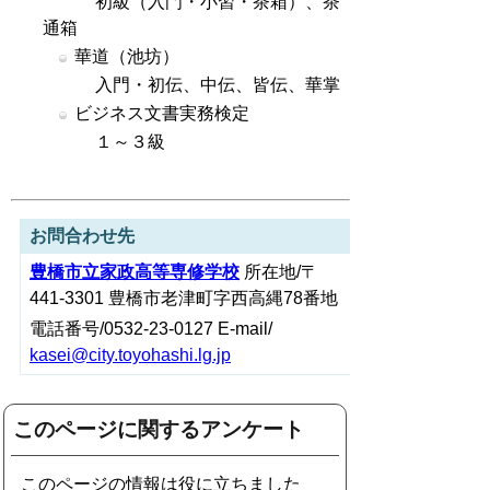
初級（入門・小習・茶箱）、茶
通箱
華道（池坊）
入門・初伝、中伝、皆伝、華掌
ビジネス文書実務検定
１～３級
お問合わせ先
豊橋市立家政高等専修学校
所在地/〒
441-3301 豊橋市老津町字西高縄78番地
電話番号/0532-23-0127 E-mail/
kasei@city.toyohashi.lg.jp
このページに関するアンケート
このページの情報は役に立ちました