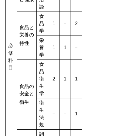
論
食
品
1
－
2
食品と
学
栄養の
栄
特性
必
養
1
1
－
修
学
科
食
目
品
衛
2
1
1
生
食品の
学
安全と
衛生
衛
生
－
－
1
法
規
調