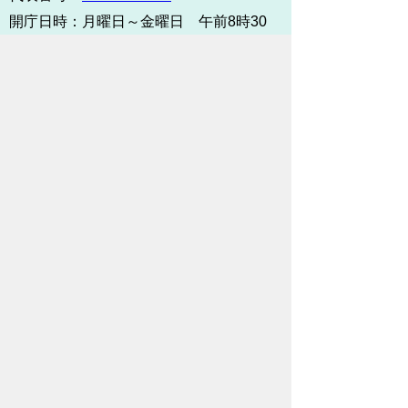
開庁日時：
月曜日～金曜日 午前8時30
分～午後5時15分まで
（土・日・祝祭日・年末年始
＜12月29日から1月3日＞は
除く）
各課連絡先
お問い合わせ
市役所までのアクセス