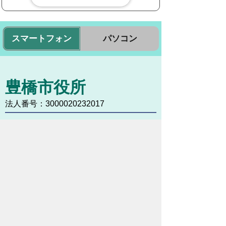
スマートフォン
パソコン
豊橋市役所
法人番号：3000020232017
〒440-8501 愛知県豊橋市今橋町１番地
代表番号：
0532-51-2111
開庁日時：
月曜日～金曜日 午前8時30
分～午後5時15分まで
（土・日・祝祭日・年末年始
＜12月29日から1月3日＞は
除く）