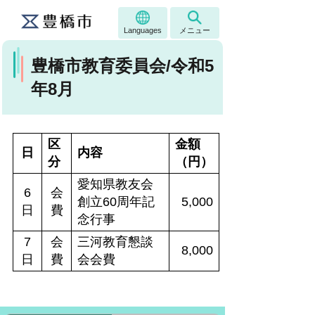
Languages
メニュー
豊橋市教育委員会/令和5
年8月
区
金額
日
内容
分
（円）
愛知県教友会
6
会
創立60周年記
5,000
日
費
念行事
7
会
三河教育懇談
8,000
日
費
会会費