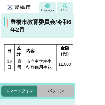
Languages
メニュー
豊橋市教育委員会/令和6
年2月
区
金額
日
内容
分
（円）
19
慶
市立中学校生
11,000
日
弔
徒葬儀用生花
スマートフォン
パソコン