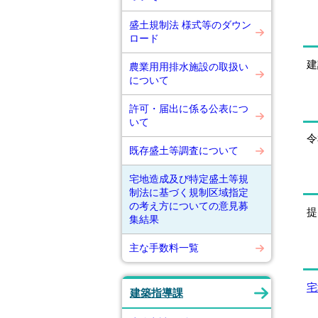
盛土規制法 様式等のダウン
ロード
建
農業用用排水施設の取扱い
について
許可・届出に係る公表につ
いて
令
既存盛土等調査について
宅地造成及び特定盛土等規
制法に基づく規制区域指定
の考え方についての意見募
提
集結果
主な手数料一覧
宅
建築指導課