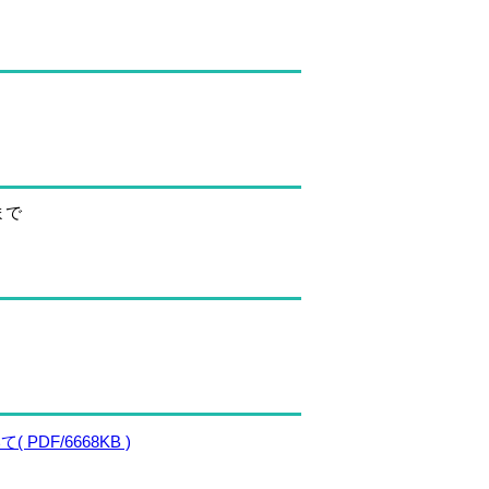
まで
F/6668KB )