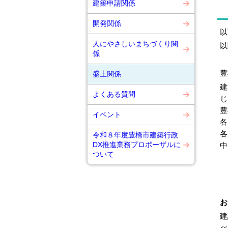
建築申請関係
開発関係
以
人にやさしいまちづくり関
以
係
豊
盛土関係
建
よくある質問
じ
豊
イベント
各
各
令和８年度豊橋市建築行政
DX推進業務プロポーザルに
中
ついて
お
建