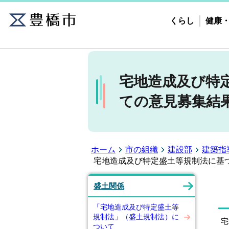
くらし
健康
宅地造成及び特
ての意見募集結
ホーム
市の組織
建設部
建築指
宅地造成及び特定盛土等規制法に基
盛土関係
「宅地造成及び特定盛土等
規制法」（盛土規制法）に
宅
ついて