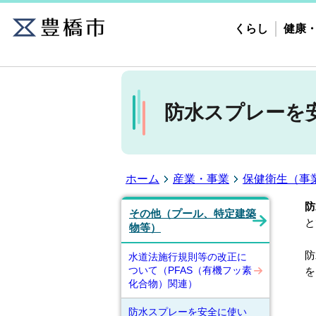
くらし
健康
防水スプレーを
ホーム
産業・事業
保健衛生（事
防
その他（プール、特定建築
と
物等）
防
水道法施行規則等の改正に
ついて（PFAS（有機フッ素
を
化合物）関連）
防水スプレーを安全に使い