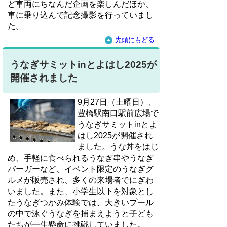
ど車両にちなんだ企画を楽しんだほか、
車に乗り込んで記念撮影を行っていまし
た。
先頭にもどる
うなぎサミットinとよはし2025が
開催されました
9月27日（土曜日）、
豊橋駅南口駅前広場で
うなぎサミットinとよ
はし2025が開催され
ました。うな丼をはじ
め、手軽に食べられるうなぎ串やうなぎ
バーガーなど、イベント限定のうなぎグ
ルメが販売され、多くの来場者でにぎわ
いました。また、小学生以下を対象とし
たうなぎつかみ体験では、大きいプール
の中で泳ぐうなぎを捕まえようと子ども
たちが一生懸命に挑戦していました。