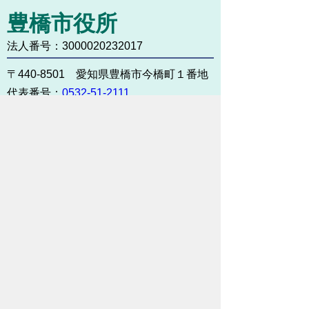
豊橋市役所
法人番号：3000020232017
〒440-8501 愛知県豊橋市今橋町１番地
代表番号：
0532-51-2111
開庁日時：
月曜日～金曜日 午前8時30
分～午後5時15分まで
（土・日・祝祭日・年末年始
＜12月29日から1月3日＞は
除く）
各課連絡先
お問い合わせ
市役所までのアクセス