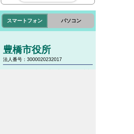
スマートフォン
パソコン
豊橋市役所
法人番号：3000020232017
〒440-8501 愛知県豊橋市今橋町１番地
代表番号：
0532-51-2111
開庁日時：
月曜日～金曜日 午前8時30
分～午後5時15分まで
（土・日・祝祭日・年末年始
＜12月29日から1月3日＞は
除く）