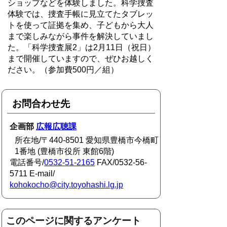
ショップなどを体験しました。科学捜査
体験では、捜査手帳に見立てたタブレッ
トを使って証拠を集め、子どもから大人
まで楽しみながら事件を解決していまし
た。「科学捜査展2」は2月11日（祝日）
まで開催していますので、ぜひお越しく
ださい。（参加費500円／組）
お問合わせ先
企画部
広報広聴課
所在地/〒440-8501 愛知県豊橋市今橋町
1番地 (豊橋市役所 東館6階)
電話番号/
0532-51-2165
FAX/0532-56-
5711 E-mail/
kohokocho@city.toyohashi.lg.jp
このページに関するアンケート