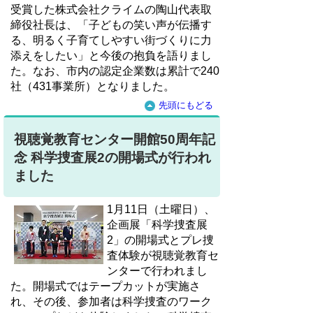
受賞した株式会社クライムの陶山代表取
締役社長は、「子どもの笑い声が伝播す
る、明るく子育てしやすい街づくりに力
添えをしたい」と今後の抱負を語りまし
た。なお、市内の認定企業数は累計で240
社（431事業所）となりました。
先頭にもどる
視聴覚教育センター開館50周年記
念 科学捜査展2の開場式が行われ
ました
1月11日（土曜日）、
企画展「科学捜査展
2」の開場式とプレ捜
査体験が視聴覚教育セ
ンターで行われまし
た。開場式ではテープカットが実施さ
れ、その後、参加者は科学捜査のワーク