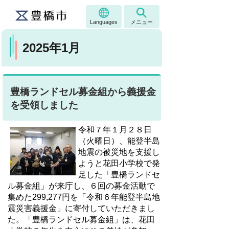
Languages
メニュー
2025年1月
豊橋ランドセル募金組から義援金
を受領しました
令和７年１月２８日
（火曜日）、能登半島
地震の被災地を支援し
ようと花田小学校で発
足した「豊橋ランドセ
ル募金組」が来庁し、６回の募金活動で
集めた299,277円を「令和６年能登半島地
震災害義援金」に寄付していただきまし
た。「豊橋ランドセル募金組」は、花田