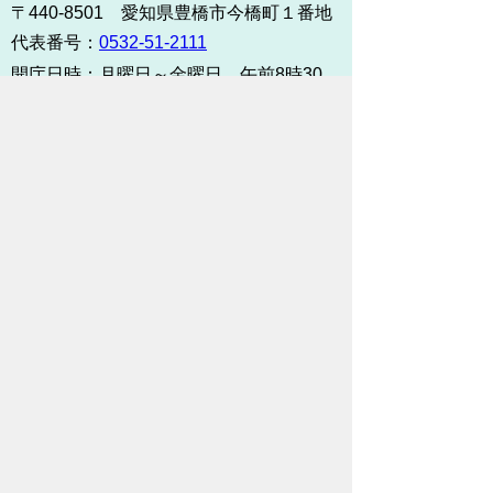
〒440-8501 愛知県豊橋市今橋町１番地
代表番号：
0532-51-2111
開庁日時：
月曜日～金曜日 午前8時30
分～午後5時15分まで
（土・日・祝祭日・年末年始
＜12月29日から1月3日＞は
除く）
各課連絡先
お問い合わせ
市役所までのアクセス