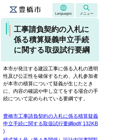
Languages
メニュー
工事請負契約の入札に
係る積算疑義申立手続
に関する取扱試行要綱
本市が発注する建設工事に係る入札の透明
性及び公正性を確保するため、入札参加者
が本市の積算について疑義が生じたとき
に、内容の確認や申し立てをする場合の手
続について定められている要綱です。
豊橋市工事請負契約の入札に係る積算疑義
申立手続に関する取扱試行要綱pdf( 132KB
)
様式第１号（第４条関係）設計内訳書閲覧