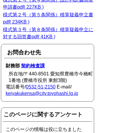
申請書pdf( 227KB )
様式第２号（第５条関係）積算疑義申立書
pdf( 234KB )
様式第３号（第８条関係）積算疑義申立に
対する回答書pdf( 41KB )
お問合わせ先
財務部
契約検査課
所在地/〒440-8501 愛知県豊橋市今橋町
1番地 (豊橋市役所 東館3階)
電話番号/
0532-51-2150
E-mail/
keiyakukensa@city.toyohashi.lg.jp
このページに関するアンケート
このページの情報は役に立ちました