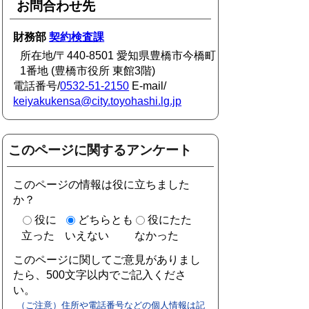
お問合わせ先
財務部
契約検査課
所在地/〒440-8501 愛知県豊橋市今橋町
1番地 (豊橋市役所 東館3階)
電話番号/
0532-51-2150
E-mail/
keiyakukensa@city.toyohashi.lg.jp
このページに関するアンケート
このページの情報は役に立ちました
か？
役に
どちらとも
役にたた
立った
いえない
なかった
このページに関してご意見がありまし
たら、500文字以内でご記入くださ
い。
（ご注意）住所や電話番号などの個人情報は記