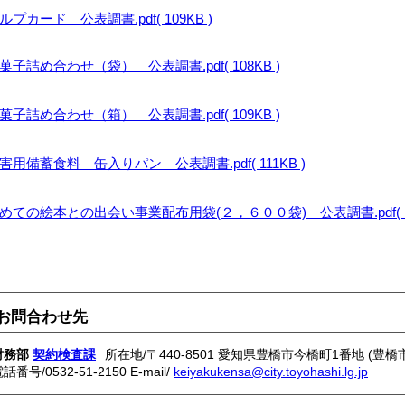
ルプカード 公表調書.pdf( 109KB )
菓子詰め合わせ（袋） 公表調書.pdf( 108KB )
菓子詰め合わせ（箱） 公表調書.pdf( 109KB )
害用備蓄食料 缶入りパン 公表調書.pdf( 111KB )
めての絵本との出会い事業配布用袋(２，６００袋) 公表調書.pdf( 11
お問合わせ先
財務部
契約検査課
所在地/〒440-8501 愛知県豊橋市今橋町1番地 (豊橋
電話番号/
0532-51-2150
E-mail/
keiyakukensa@city.toyohashi.lg.jp