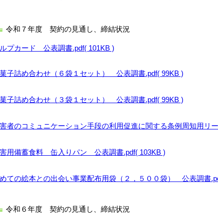
令和７年度 契約の見通し、締結状況
ルプカード 公表調書.pdf( 101KB )
菓子詰め合わせ（６袋１セット） 公表調書.pdf( 99KB )
菓子詰め合わせ（３袋１セット） 公表調書.pdf( 99KB )
害者のコミュニケーション手段の利用促進に関する条例周知用リーフレット
害用備蓄食料 缶入りパン 公表調書.pdf( 103KB )
めての絵本との出会い事業配布用袋（２，５００袋） 公表調書.pdf( 1
令和６年度 契約の見通し、締結状況