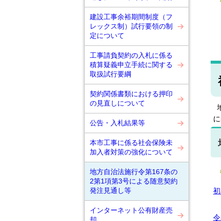
建設工事余裕期間制度（フ
レックス制）試行要領の制
定について
工事請負契約の入札に係る
積算疑義申立手続に関する
取扱試行要綱
契約関係書類における押印
の見直しについて
地
に
公告・入札結果等
本市工事に係る社会保険未
加入者対策の強化について
地方自治法施行令第167条の
2第1項第3号による随意契約
初
発注見通し等
インターネット公有財産売
令
却