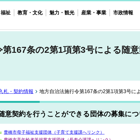
・福祉
教育・文化
魅力・観光
産業・事業
市政情報
第167条の2第1項第3号による随
入札・契約情報
地方自治法施行令第167条の2第1項第3号
随意契約を行うことができる団体の募集につ
豊橋市母子福祉支援団体（子育て支援課へリンク）
豊橋市高年齢者等就業支援団体（長寿介護課へリンク）