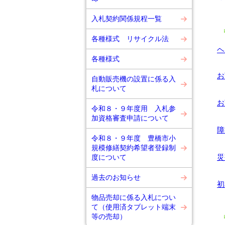
入札契約関係規程一覧
各種様式 リサイクル法
ヘ
各種様式
お
自動販売機の設置に係る入
札について
お
令和８・９年度用 入札参
加資格審査申請について
障
令和８・９年度 豊橋市小
規模修繕契約希望者登録制
災
度について
過去のお知らせ
初
物品売却に係る入札につい
て（使用済タブレット端末
等の売却）