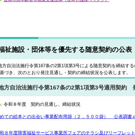
福祉施設・団体等を優先する随意契約の公表
方自治法施行令第167条の2第1項第3号による随意契約を締結す
基づき、次のとおり発注見通し・契約の締結状況を公表します。
地方自治法施行令第167条の2第1項第3号適用契約
令和８年度 契約の見通し、締結状況
めての絵本との出会い事業配布用袋（２，５００袋） 公表調書.pdf( 
和８年度障害福祉サービス事業所フェアのチラシ及びリーフレット 公表調書