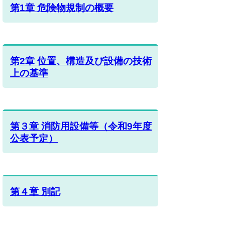
第1章 危険物規制の概要
第2章 位置、構造及び設備の技術
上の基準
第３章 消防用設備等（令和9年度
公表予定）
第４章 別記