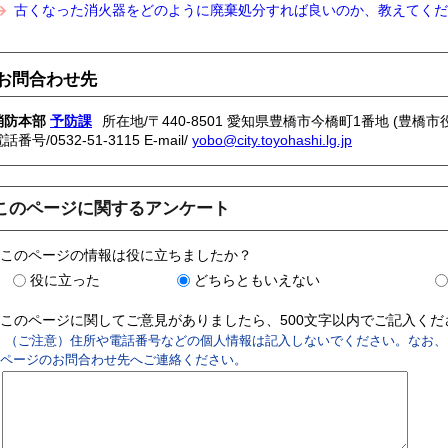
古くなった消火器をどのように廃棄処分すれば良いのか、教えてくだ
お問合わせ先
消防本部
予防課
所在地/〒440-8501 愛知県豊橋市今橋町1番地 (豊橋市
電話番号/
0532-51-3115
E-mail/
yobo@city.toyohashi.lg.jp
このページに関するアンケート
このページの情報は役に立ちましたか？
役に立った
どちらともいえない
このページに関してご意見がありましたら、500文字以内でご記入く
（ご注意）住所や電話番号などの個人情報は記入しないでください。なお、
ページのお問合わせ先へご連絡ください。