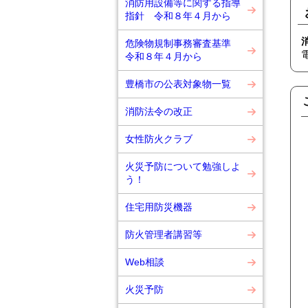
消防用設備等に関する指導
指針 令和８年４月から
危険物規制事務審査基準
令和８年４月から
豊橋市の公表対象物一覧
消防法令の改正
女性防火クラブ
火災予防について勉強しよ
う！
住宅用防災機器
防火管理者講習等
Web相談
火災予防