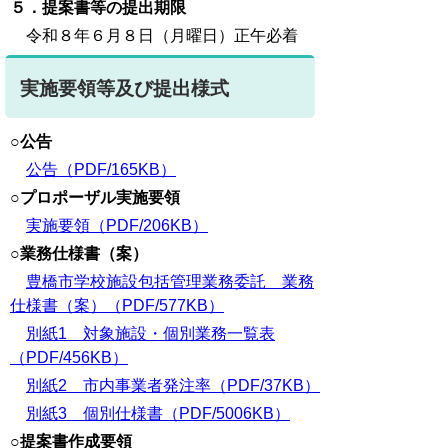
５．提案書等の提出期限
令和８年６月８日（月曜日）正午必着
実施要領等及び提出様式
○公告
公告（PDF/165KB）
○
プロポーザル実施要領
実施要領（PDF/206KB）
○業務仕様書（案）
豊橋市学校施設包括管理業務委託 業務
仕様書（案）（PDF/577KB）
別紙1 対象施設・個別業務一覧表
（PDF/456KB）
別紙2 市内事業者発注率（PDF/37KB）
別紙3 個別仕様書（PDF/5006KB）
○提案書作成要領