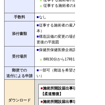
従事する施術者の雇入れ、解雇
手数料
■
なし
■
従事する施術者の雇入れ、氏名の変更
本）
添付書類
■
構造設備の変更の場合 、施術所の構造
更後の平面図
■
保健所保健医療企画課（保健所2階）
受付場所
8時30分から17時15分（土、日、
郵便での
■
一部可（郵送を希望される場合は、事
送付による申請
い）
■
施術所開設届出事項変更届
【柔道整復】
ダウンロード
■
施術所開設届出事項変更届