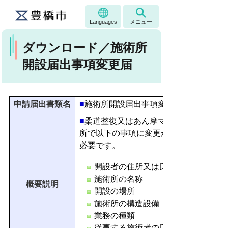
Languages
メニュー
ダウンロード／施術所
開設届出事項変更届
申請届出書類名
■
施術所開設届出事項変更届
■
柔道整復又はあん摩マッサージ指圧・
所で以下の事項に変更が生じた場合は、
必要です。
開設者の住所又は氏名
施術所の名称
概要説明
開設の場所
施術所の構造設備
業務の種類
従事する施術者の氏名