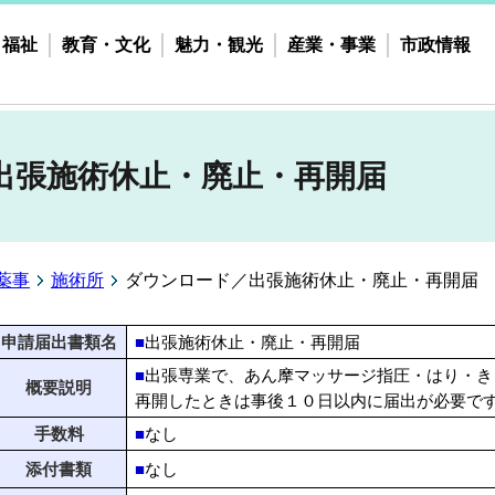
・福祉
教育・文化
魅力・観光
産業・事業
市政情報
出張施術休止・廃止・再開届
薬事
施術所
ダウンロード／出張施術休止・廃止・再開届
申請届出書類名
■
出張施術休止・廃止・再開届
■
出張専業で、あん摩マッサージ指圧・はり・き
概要説明
再開したときは事後１０日以内に届出が必要で
手数料
■
なし
添付書類
■
なし