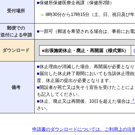
■
保健所保健医療企画課（保健所2階）
受付場所
8時30分から17時15分（土、日、祝日及び
郵便での
■
一部可（郵送を希望される場合は、事前にお電
送付による申請
ダウンロード
■
出張施術休止・廃止・再開届（様式第5）
■
休止理由が消滅した場合、再開届が必要となり
■
届出した休止終了期間においても当該休止理由
度、休止届の提出が必要となります。
備考
■
開設者が死亡又は失そう宣告を受けたことによ
も記入してください。
■
休止、廃止又は再開後、10日を超えた場合は
「
さい。
申請書のダウンロードについては、ご利用上の注