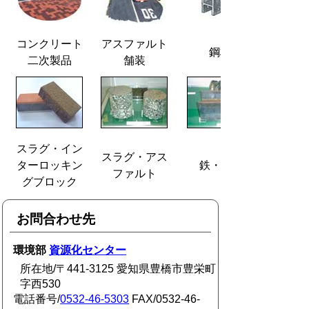
コンクリート
アスファルト
鋼材
二次製品
舗装
スラグ・イン
スラグ・アス
ターロッキン
鉄・H鋼
ファルト
グブロック
お問合わせ先
環境部
資源化センター
所在地/〒441-3125 愛知県豊橋市豊栄町
字西530
電話番号/
0532-46-5303
FAX/0532-46-