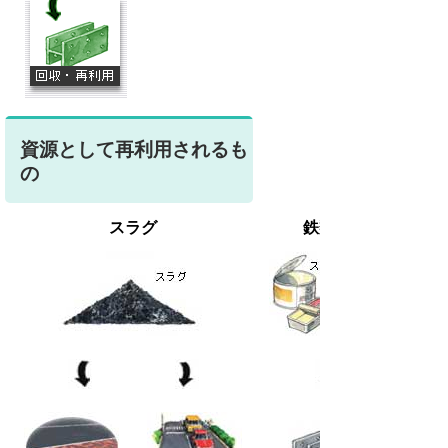
資源として再利用されるも
の
スラグ
鉄類