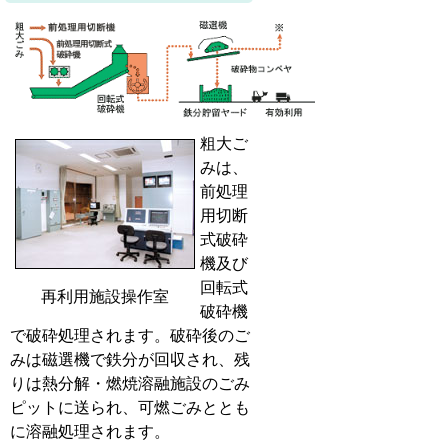
粗大ご
みは、
前処理
用切断
式破砕
機及び
回転式
再利用施設操作室
破砕機
で破砕処理されます。破砕後のご
みは磁選機で鉄分が回収され、残
りは熱分解・燃焼溶融施設のごみ
ピットに送られ、可燃ごみととも
に溶融処理されます。