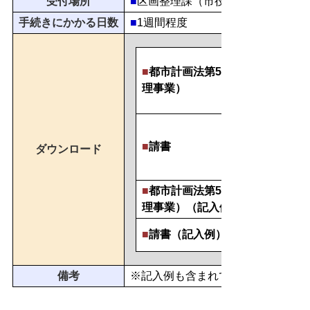
受付場所
■
区画整理課（市役所東館9階）
手続きにかかる日数
■
1週間程度
■
都市計画法第53条許可申請書（
理事業）
■
請書
ダウンロード
■
都市計画法第53条許可申請書（
理事業）（記入例）
■
請書
（記入例）
備考
※記入例も含まれております。よく