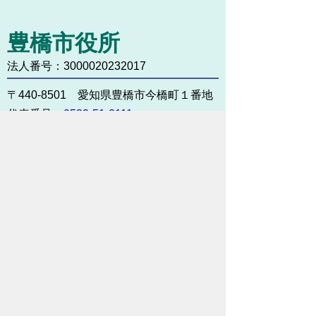
豊橋市役所
法人番号：3000020232017
〒440-8501 愛知県豊橋市今橋町１番地
代表番号：
0532-51-2111
開庁日時：
月曜日～金曜日 午前8時30
分～午後5時15分まで
（土・日・祝祭日・年末年始
＜12月29日から1月3日＞は
除く）
各課連絡先
お問い合わせ