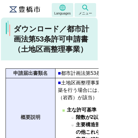
Languages
メニュー
ダウンロード／都市計
画法第53条許可申請書
（土地区画整理事業）
申請届出書類名
■
都市計画法第53条許可申請書（土
■
土地区画整理事業の都市計画決定
築を行う場合には、市長の許可が必
（岩西）が該当）
主な許可基準
概要説明
階数が2以下で、かつ、地
主要構造部が木造、鉄骨造
の他これらに類する構造で