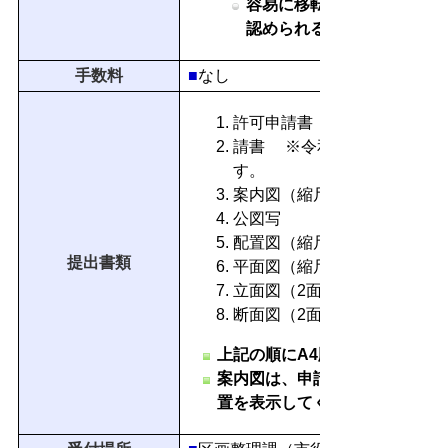
容易に移転し、又は除却す
認められること。
手数料
■
なし
許可申請書
請書 ※令和3年3月31日ま
す。
案内図（縮尺25000分の1以
公図写
配置図（縮尺500分の1以上）
提出書類
平面図（縮尺200分の1以上）
立面図（2面以上、縮尺200分
断面図（2面以上、縮尺200分
上記の順にA4版の大きさで綴じ
案内図は、申請地と周辺の状況
置を表示してください。