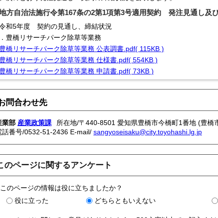
地方自治法施行令第167条の2第1項第3号適用契約 発注見通し及
令和5年度 契約の見通し、締結状況
．豊橋リサーチパーク除草等業務
豊橋リサーチパーク除草等業務 公表調書.pdf( 115KB )
豊橋リサーチパーク除草等業務 仕様書.pdf( 554KB )
豊橋リサーチパーク除草等業務 申請書.pdf( 73KB )
お問合わせ先
産業部
産業政策課
所在地/〒440-8501 愛知県豊橋市今橋町1番地 (豊橋
電話番号/
0532-51-2436
E-mail/
sangyoseisaku@city.toyohashi.lg.jp
このページに関するアンケート
このページの情報は役に立ちましたか？
役に立った
どちらともいえない