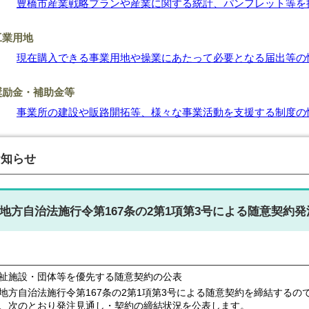
豊橋市産業戦略プランや産業に関する統計、パンフレット等を
工業用地
現在購入できる事業用地や操業にあたって必要となる届出等の
奨励金・補助金等
事業所の建設や販路開拓等、様々な事業活動を支援する制度の
お知らせ
地方自治法施行令第167条の2第1項第3号による随意契約
祉施設・団体等を優先する随意契約の公表
方自治法施行令第167条の2第1項第3号による随意契約を締結するの
、次のとおり発注見通し・契約の締結状況を公表します。