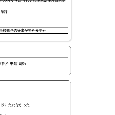
30分から17時15分に産業部産業政策課
政策課
直接意見の提出ができます）
市役所 東館10階)
役にたたなかった
ださい。