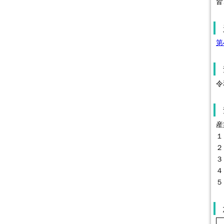
皆
第
令
産
１
２
３
４
５