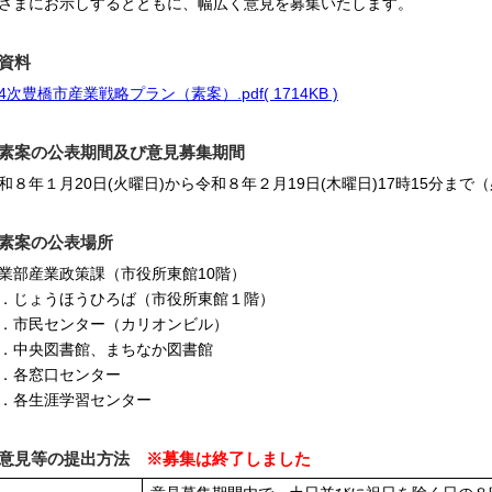
さまにお示しするとともに、幅広く意見を募集いたします。
資料
4次豊橋市産業戦略プラン（素案）.pdf( 1714KB )
素案の公表期間及び意見募集期間
和８年１月20日(火曜日)から令和８年２月19日(木曜日)17時15分まで
素案の公表場所
業部産業政策課（市役所東館10階）
．じょうほうひろば（市役所東館１階）
．市民センター（カリオンビル）
．中央図書館、まちなか図書館
．各窓口センター
．各生涯学習センター
意見等の提出方法
※募集は終了しました