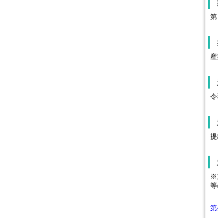
第
産
令
提
※
等
第