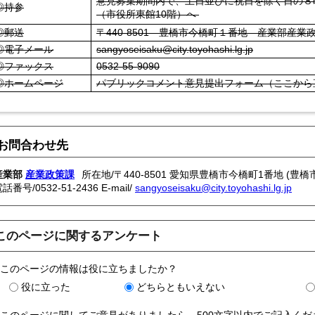
意見募集期間内で、土日並びに祝日を除く日の８時
◎持参
（市役所東館10階）へ
◎郵送
〒440-8501 豊橋市今橋町１番地 産業部産業
◎電子メール
sangyoseisaku@city.toyohashi.lg.jp
◎ファックス
0532-55-9090
◎ホームページ
パブリックコメント意見提出フォーム（ここから
お問合わせ先
産業部
産業政策課
所在地/〒440-8501 愛知県豊橋市今橋町1番地 (豊橋
電話番号/
0532-51-2436
E-mail/
sangyoseisaku@city.toyohashi.lg.jp
このページに関するアンケート
このページの情報は役に立ちましたか？
役に立った
どちらともいえない
このページに関してご意見がありましたら、500文字以内でご記入く