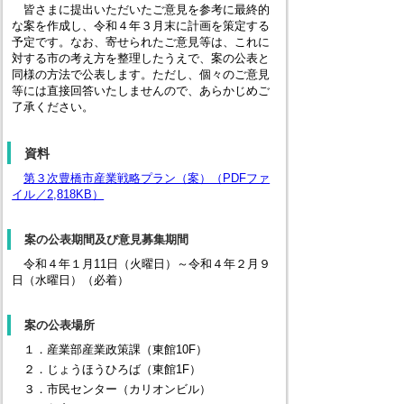
皆さまに提出いただいたご意見を参考に最終的
な案を作成し、令和４年３月末に計画を策定する
予定です。なお、寄せられたご意見等は、これに
対する市の考え方を整理したうえで、案の公表と
同様の方法で公表します。ただし、個々のご意見
等には直接回答いたしませんので、あらかじめご
了承ください。
資料
第３次豊橋市産業戦略プラン（案）（PDFファ
イル／2,818KB）
案の公表期間及び意見募集期間
令和４年１月11日（火曜日）～令和４年２月９
日（水曜日）（必着）
案の公表場所
１．産業部産業政策課（東館10F）
２．じょうほうひろば（東館1F）
３．市民センター（カリオンビル）