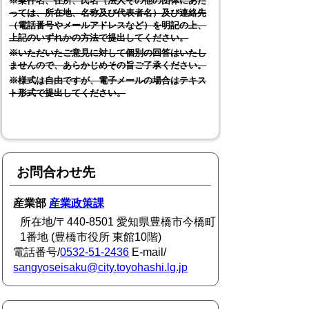
※案件名、住所、氏名（法人その他の団体にあた
っては、所在地、名称及び代表者名）及び連絡先
（電話番号やメールアドレスなど）を明記の上、
上記のいずれかの方法で提出してください。
※いただいたご意見に対して個別の回答はいたし
ませんので、あらかじめその旨ご了承ください。
※様式は自由ですが、電子メールの場合はテキス
ト形式で提出してください。
お問合わせ先
産業部
産業政策課
所在地/〒440-8501 愛知県豊橋市今橋町
1番地 (豊橋市役所 東館10階)
電話番号/
0532-51-2436
E-mail/
sangyoseisaku@city.toyohashi.lg.jp