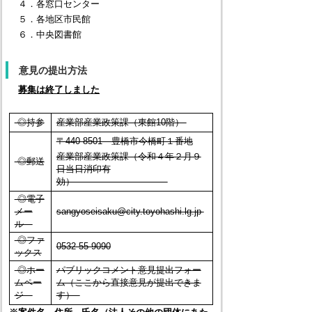
４．各窓口センター
５．各地区市民館
６．中央図書館
意見の提出方法
募集は終了しました
◎持参
産業部産業政策課（東館10階）
〒440-8501 豊橋市今橋町１番地
産業部産業政策課（令和４年２月９
◎郵送
日当日消印有
効）
◎電子
メー
sangyoseisaku@city.toyohashi.lg.jp
ル
◎ファ
0532-55-9090
ックス
◎ホー
パブリックコメント意見提出フォー
ムペー
ム（ここから直接意見が提出できま
ジ
す）