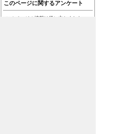
このページに関するアンケート
このページの情報は役に立ちました
か？
役に
どちらとも
役にたた
立った
いえない
なかった
このページに関してご意見がありまし
たら、500文字以内でご記入くださ
い。
（ご注意）住所や電話番号などの個人情報は記
入しないでください。なお、回答が必要な お問
合わせは、直接このページのお問合わせ先へご
連絡ください。