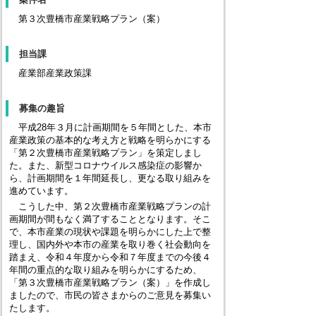
第３次豊橋市産業戦略プラン（案）
担当課
産業部産業政策課
募集の趣旨
平成28年３月に計画期間を５年間とした、本市
産業政策の基本的な考え方と戦略を明らかにする
「第２次豊橋市産業戦略プラン」を策定しまし
た。また、新型コロナウイルス感染症の影響か
ら、計画期間を１年間延長し、更なる取り組みを
進めています。
こうした中、第２次豊橋市産業戦略プランの計
画期間が間もなく満了することとなります。そこ
で、本市産業の現状や課題を明らかにした上で整
理し、国内外や本市の産業を取り巻く社会動向を
踏まえ、令和４年度から令和７年度までの今後４
年間の重点的な取り組みを明らかにするため、
「第３次豊橋市産業戦略プラン（案）」を作成し
ましたので、市民の皆さまからのご意見を募集い
たします。