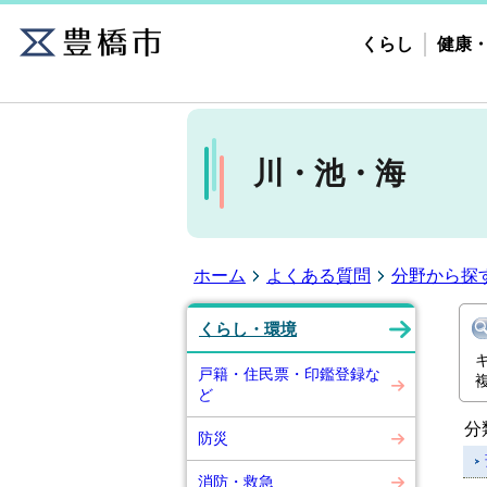
くらし
健康
川・池・海
ホーム
よくある質問
分野から探
くらし・環境
戸籍・住民票・印鑑登録な
ど
分
防災
消防・救急