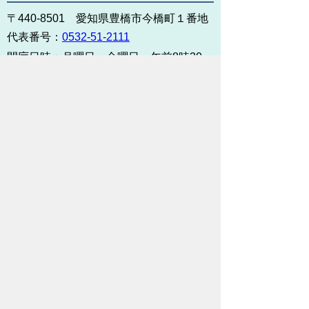
〒440-8501 愛知県豊橋市今橋町１番地
代表番号：
0532-51-2111
開庁日時：
月曜日～金曜日 午前8時30
分～午後5時15分まで
（土・日・祝祭日・年末年始
＜12月29日から1月3日＞は
除く）
各課連絡先
お問い合わせ
市役所までのアクセス