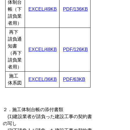
体制台
帳（下
EXCEL/49KB
PDF/136KB
請負業
者用）
再下
請負通
知書
EXCEL/48KB
PDF/126KB
（再下
請負業
者用）
施工
EXCEL/36KB
PDF/63KB
体系図
２．施工体制台帳の添付書類
(1)建設業者が請負った建設工事の契約書
の写し