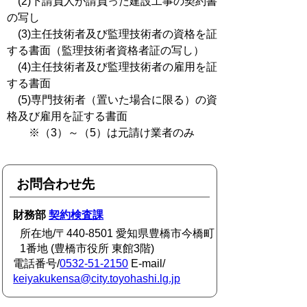
(2)下請負人が請負った建設工事の契約書
の写し
(3)主任技術者及び監理技術者の資格を証
する書面（監理技術者資格者証の写し）
(4)主任技術者及び監理技術者の雇用を証
する書面
(5)専門技術者（置いた場合に限る）の資
格及び雇用を証する書面
※（3）～（5）は元請け業者のみ
お問合わせ先
財務部
契約検査課
所在地/〒440-8501 愛知県豊橋市今橋町
1番地 (豊橋市役所 東館3階)
電話番号/
0532-51-2150
E-mail/
keiyakukensa@city.toyohashi.lg.jp