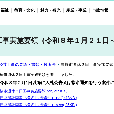
・福祉
教育・文化
魅力・観光
産業・事業
市政情報
工事実施要領（令和８年１月２１日
公共工事の要綱・書類・検査等
豊橋市週休２日工事実施要領
橋市週休２日工事実施要領を施行しました。
令和８年２月1日以降に入札公告又は指名通知を行う案件
橋市週休２日工事実施要領.pdf( 285KB )
日取得計画書（様式1（参考））.pdf( 418KB )
日取得計画書（様式1（参考））.xlsx( 25KB )