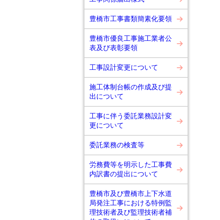
豊橋市工事書類簡素化要領
豊橋市優良工事施工業者公
表及び表彰要領
工事設計変更について
施工体制台帳の作成及び提
出について
工事に伴う委託業務設計変
更について
委託業務の検査等
労務費等を明示した工事費
内訳書の提出について
豊橋市及び豊橋市上下水道
局発注工事における特例監
理技術者及び監理技術者補