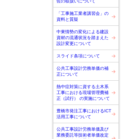
佐の取扱いについて
「工事施工業者講習会」の
資料と質疑
中東情勢の変化による建設
資材の流通状況を踏まえた
設計変更について
スライド条項について
公共工事設計労務単価の補
正について
熱中症対策に資する土木系
工事における現場管理費補
正（試行） の実施について
豊橋市発注工事におけるICT
活用工事について
公共工事設計労務単価及び
業務委託等技術者単価改定