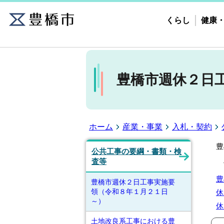
くらし
健康
豊橋市週休２日
ホーム
産業・事業
入札・契約
豊
公共工事の要綱・書類・検
査等
豊
豊橋市週休２日工事実施要
領（令和８年１月２１日
休
～）
休
土地改良系工事における豊