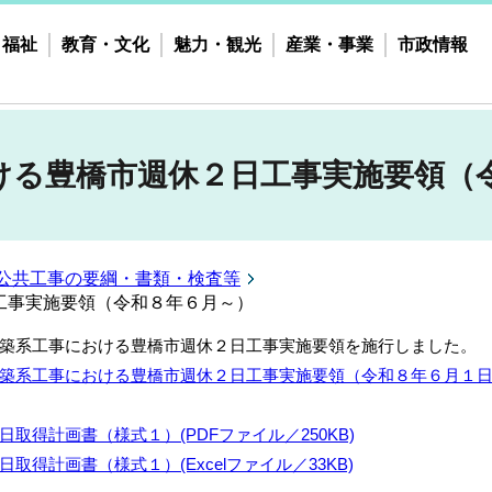
・福祉
教育・文化
魅力・観光
産業・事業
市政情報
ける豊橋市週休２日工事実施要領（
公共工事の要綱・書類・検査等
工事実施要領（令和８年６月～）
築系工事における豊橋市週休２日工事実施要領を施行しました。
築系工事における豊橋市週休２日工事実施要領（令和８年６月１日施行）.p
日取得計画書（様式１）(PDFファイル／250KB)
日取得計画書（様式１）(Excelファイル／33KB)