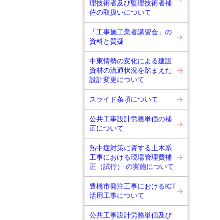
理技術者及び監理技術者補
佐の取扱いについて
「工事施工業者講習会」の
資料と質疑
中東情勢の変化による建設
資材の流通状況を踏まえた
設計変更について
スライド条項について
公共工事設計労務単価の補
正について
熱中症対策に資する土木系
工事における現場管理費補
正（試行） の実施について
豊橋市発注工事におけるICT
活用工事について
公共工事設計労務単価及び