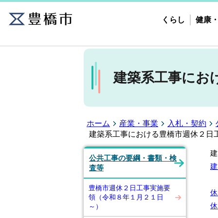
くらし
健康
建築系工事にお
ホーム
産業・事業
入札・契約
建築系工事における豊橋市週休２日
建
公共工事の要綱・書類・検
建
査等
豊橋市週休２日工事実施要
休
領（令和８年１月２１日
休
～）